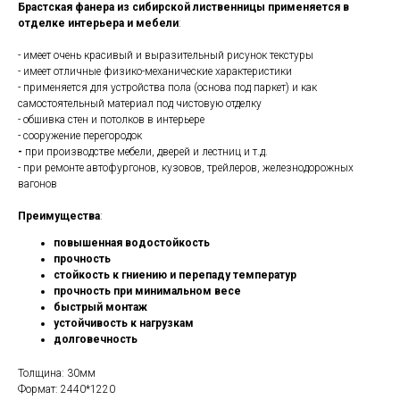
Брастская фанера из сибирской лиственницы
применяется в
отделке интерьера и мебели
:
- имеет очень красивый и выразительный рисунок текстуры
- имеет отличные физико-механические характеристики
- применяется для устройства пола (основа под паркет) и как
самостоятельный материал под чистовую отделку
- обшивка стен и потолков в интерьере
- сооружение перегородок
-
при производстве мебели, дверей и лестниц и т.д.
- при ремонте автофургонов, кузовов, трейлеров, железнодорожных
вагонов
Преимущества
:
повышенная водостойкость
прочность
стойкость к гниению и перепаду температур
прочность при минимальном весе
быстрый монтаж
устойчивость к нагрузкам
долговечность
Толщина: 30мм
Формат: 2440*1220