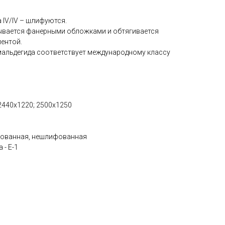
 IV/IV – шлифуются.
ывается фанерными обложками и обтягивается
ентой.
альдегида соответствует международному классу
 2440х1220; 2500х1250
фованная, нешлифованная
- Е-1