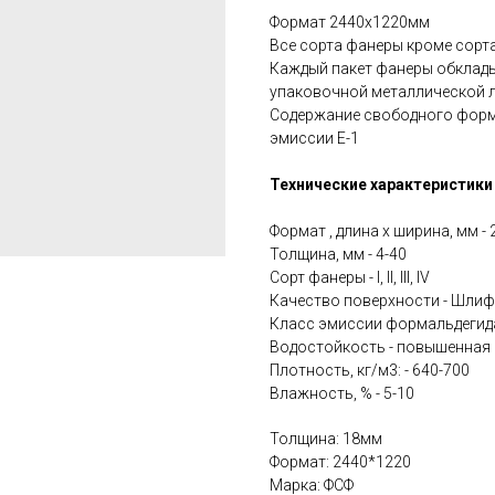
Формат 2440х1220мм
Все сорта фанеры кроме сорта
Каждый пакет фанеры обклад
упаковочной металлической л
Содержание свободного форм
эмиссии E-1
Технические характеристики
Формат , длина х ширина, мм -
Толщина, мм - 4-40
Сорт фанеры - I, II, III, IV
Качество поверхности - Шли
Класс эмиссии формальдегида 
Водостойкость - повышенная
Плотность, кг/м3: - 640-700
Влажность, % - 5-10
Толщина: 18мм
Формат: 2440*1220
Марка: ФСФ